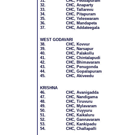
31.
CHC, Peddapuram
32.
CHC, Anaparty
33.
CHC, Tallarevu
34.
CHC, Pitapuram
35.
CHC, Yeleswaram
36.
CHC, Mandapeta
37.
CHC, Addateegala
WEST GODAVARI
38.
CHC, Kovvur
39.
CHC, Narsapur
40.
CHC, Palakollu
41.
CHC, Chintalapudi
42.
CHC, Bhimavaram
43.
CHC, Penugonda
44.
CHC, Gopalapuram
45.
CHC, Akiveedu
KRISHNA
46.
CHC, Avanigadda
47.
CHC, Nandigama
48.
CHC, Tiruvuru
49.
CHC, Mylavaram
50.
CHC, Vuyyuru
51.
CHC, Kaikaluru
52.
CHC, Gannavaram
53.
CHC, Kankipadu
54.
CHC, Challapalli