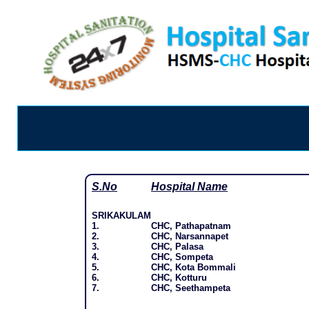
S.No
Hospital Name
SRIKAKULAM
1.
CHC, Pathapatnam
2.
CHC, Narsannapet
3.
CHC, Palasa
4.
CHC, Sompeta
5.
CHC, Kota Bommali
6.
CHC, Kotturu
7.
CHC, Seethampeta