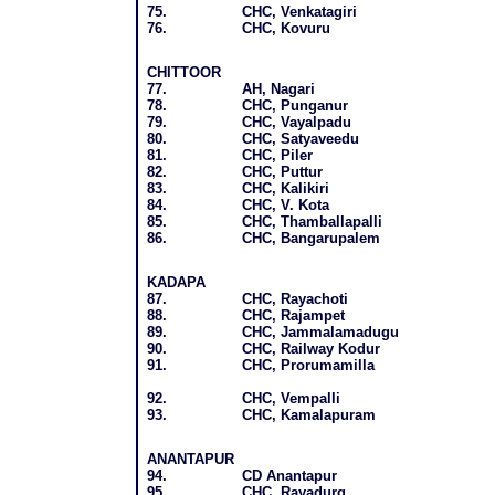
75.
CHC, Venkatagiri
76.
CHC, Kovuru
CHITTOOR
77.
AH, Nagari
78.
CHC, Punganur
79.
CHC, Vayalpadu
80.
CHC, Satyaveedu
81.
CHC, Piler
82.
CHC, Puttur
83.
CHC, Kalikiri
84.
CHC, V. Kota
85.
CHC, Thamballapalli
86.
CHC, Bangarupalem
KADAPA
87.
CHC, Rayachoti
88.
CHC, Rajampet
89.
CHC, Jammalamadugu
90.
CHC, Railway Kodur
91.
CHC, Prorumamilla
92.
CHC, Vempalli
93.
CHC, Kamalapuram
ANANTAPUR
94.
CD Anantapur
95.
CHC, Rayadurg