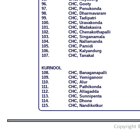
96.
CHC, Gooty
97.
CHC, Penukonda
98.
CHC, Dharmavaram
99.
CHC, Tadipatri
100.
CHC, Uravakonda
101.
CHC, Madakasira
102.
CHC, Chenakothapalli
103.
CHC, Singanamala
104.
CHC, Nallamanda
105.
CHC, Pamidi
106.
CHC, Kalyandurg
107.
CHC, Tanakal
KURNOOL
108.
CHC, Banaganapalli
109.
CHC, Yemiganoor
110.
CHC, Alur
111.
CHC, Pathikonda
112.
CHC, Allagadda
113.
CHC, Sunnipenta
114.
CHC, Dhone
115.
CHC, Nandikotkur