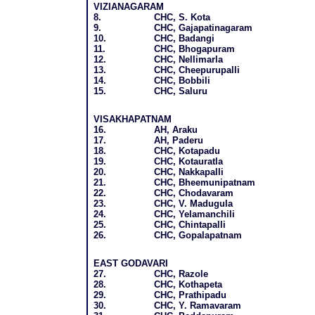
VIZIANAGARAM
8.
CHC, S. Kota
9.
CHC, Gajapatinagaram
10.
CHC, Badangi
11.
CHC, Bhogapuram
12.
CHC, Nellimarla
13.
CHC, Cheepurupalli
14.
CHC, Bobbili
15.
CHC, Saluru
VISAKHAPATNAM
16.
AH, Araku
17.
AH, Paderu
18.
CHC, Kotapadu
19.
CHC, Kotauratla
20.
CHC, Nakkapalli
21.
CHC, Bheemunipatnam
22.
CHC, Chodavaram
23.
CHC, V. Madugula
24.
CHC, Yelamanchili
25.
CHC, Chintapalli
26.
CHC, Gopalapatnam
EAST GODAVARI
27.
CHC, Razole
28.
CHC, Kothapeta
29.
CHC, Prathipadu
30.
CHC, Y. Ramavaram